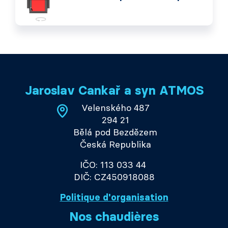
Jaroslav Cankař a syn ATMOS
Velenského 487
294 21
Bělá pod Bezdězem
Česká Republika
IČO: 113 033 44
DIČ: CZ450918088
Politique d'organisation
Nos chaudières