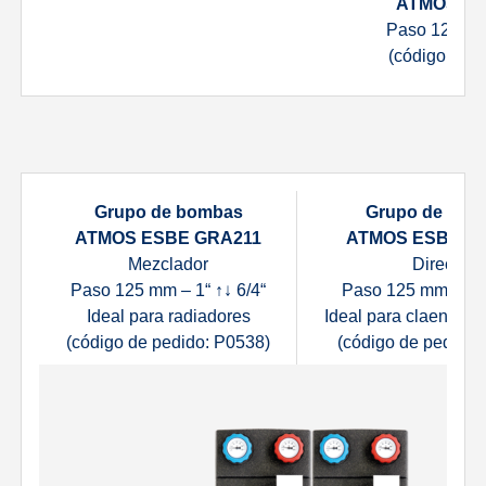
ATMOS ES
Paso 125 mm 
(código de 
Grupo de bombas
Grupo de bom
ATMOS ESBE GRA211
ATMOS ESBE G
Mezclador
Directa
Paso 125 mm – 1“ ↑↓ 6/4“
Paso 125 mm – 1“ 
Ideal para radiadores
Ideal para claentam
(código de pedido: P0538)
(código de pedido: