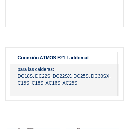
Conexión ATMOS F21 Laddomat
C
para las calderas:
pa
DC18S, DC22S, DC22SX, DC25S, DC30SX,
D
C15S, C18S, AC16S, AC25S
D
D