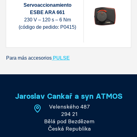
Servoaccionamiento
ESBE ARA 661
230 V – 120 s – 6 Nm
(código de pedido: P0415)
Para más accesorios
PULSE
Jaroslav Cankař a syn ATMOS
Velenského 487
294 21
Bělá pod Bezdězem
Česká Republika