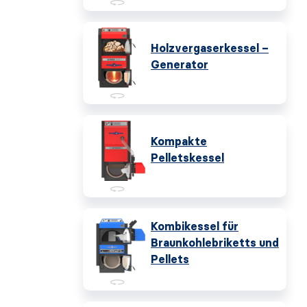
Holzvergaserkessel –
Generator
Kompakte
Pelletskessel
Kombikessel für
Braunkohlebriketts und
Pellets