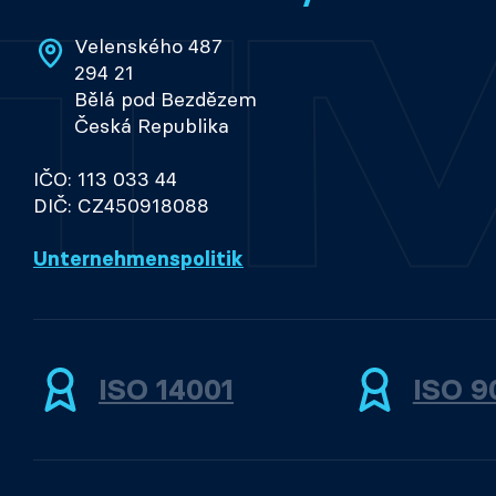
Velenského 487
294 21
Bělá pod Bezdězem
Česká Republika
IČO: 113 033 44
DIČ: CZ450918088
Unternehmenspolitik
ISO 14001
ISO 9