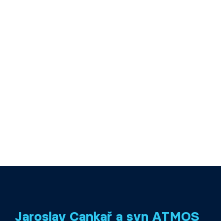
Jaroslav Cankař a syn ATMOS