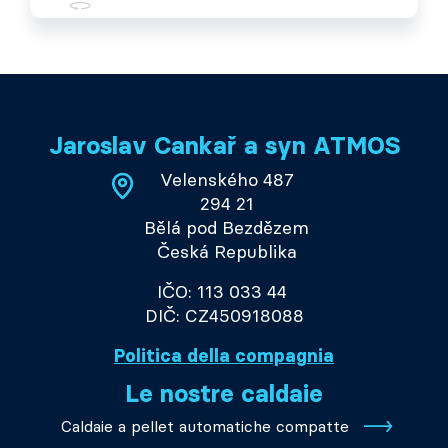
Jaroslav Cankař a syn ATMOS
Velenského 487
294 21
Bělá pod Bezdězem
Česká Republika
IČO: 113 033 44
DIČ: CZ450918088
Politica della compagnia
Le nostre caldaie
Caldaie a pellet automatiche compatte