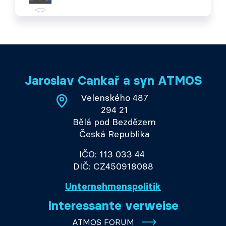
Jaroslav Cankař a syn ATMOS
Velenského 487
294 21
Bělá pod Bezdězem
Česká Republika
IČO: 113 033 44
DIČ: CZ450918088
Unternehmenspolitik
Interessante verweise
ATMOS FORUM