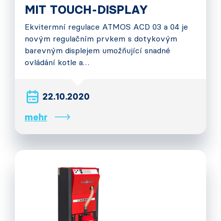
MIT TOUCH-DISPLAY
Ekvitermní regulace ATMOS ACD 03 a 04 je
novým regulačním prvkem s dotykovým
barevným displejem umožňující snadné
ovládání kotle a…
22.10.2020
mehr