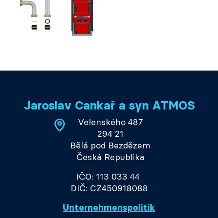
Jaroslav Cankař a syn ATMOS
Velenského 487
294 21
Bělá pod Bezdězem
Česká Republika
IČO: 113 033 44
DIČ: CZ450918088
Unternehmenspolitik