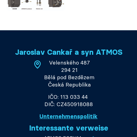
Jaroslav Cankař a syn ATMOS
Velenského 487
294 21
Bělá pod Bezdězem
Česká Republika
IČO: 113 033 44
DIČ: CZ450918088
Unternehmenspolitik
Interessante verweise