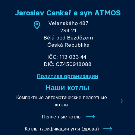
Jaroslav Cankař a syn ATMOS
Velenského 487
294 21
Bělá pod Bezdězem
Česká Republika
IČO: 113 033 44
DIČ: CZ450918088
Политика организации
Наши котлы
Компактные автоматические пеллетные
котлы
Пеллетные котлы
Котлы газификации угля (дрова)