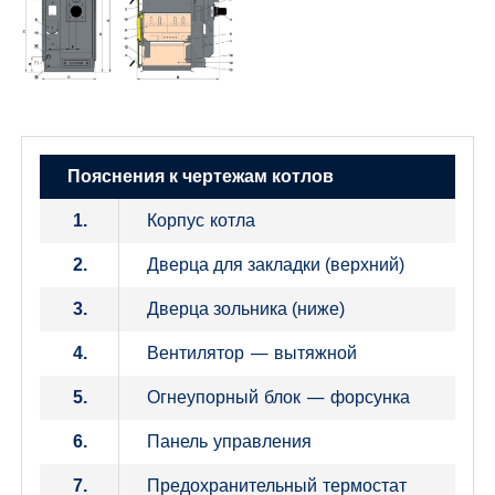
Пояснения к чертежам котлов
Корпус котла
1.
2.
Дверца для закладки (верхний)
3.
Дверца зольника (ниже)
Вентилятор — вытяжной
4.
Огнеупорный блок — форсунка
5.
Панель управления
6.
Предохранительный термостат
7.