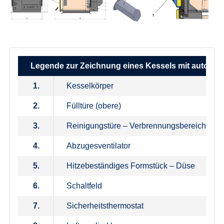
Legende zur Zeichnung eines Kessels mit automa
1.
Kesselkörper
2.
Fülltüre (obere)
3.
Reinigungstüre – Verbrennungsbereich (unt
4.
Abzugesventilator
5.
Hitzebeständiges Formstück – Düse
6.
Schaltfeld
7.
Sicherheitsthermostat