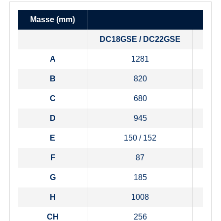
Masse (mm)
DC18GSE / DC22GSE
DC
A
1281
1
B
820
1
C
680
D
945
E
150 / 152
150
F
87
G
185
H
1008
1
CH
256