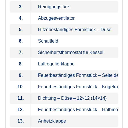
3.
Reinigungstüre
4.
Abzugesventilator
5.
Hitzebeständiges Formstück – Düse
6.
Schaltfeld
7.
Sicherheitsthermostat für Kessel
8.
Luftregulierklappe
9.
Feuerbeständiges Formstück – Seite der Fre
10.
Feuerbeständiges Formstück – Kugelraum
11.
Dichtung – Düse – 12×12 (14×14)
12.
Feuerbeständiges Formstück – Halbmond
13.
Anheizklappe