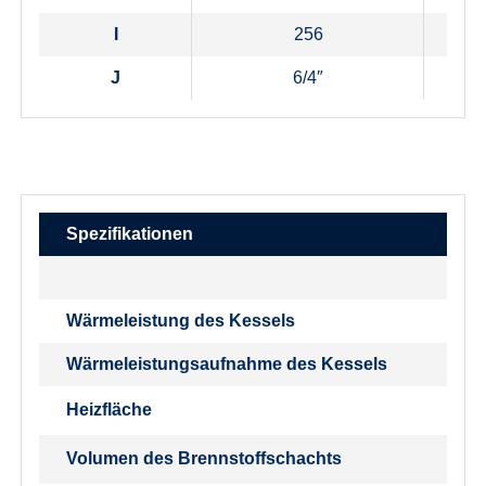
I
256
J
6/4″
6
Spezifikationen
Wärmeleistung des Kessels
Wärmeleistungsaufnahme des Kessels
Heizfläche
Volumen des Brennstoffschachts