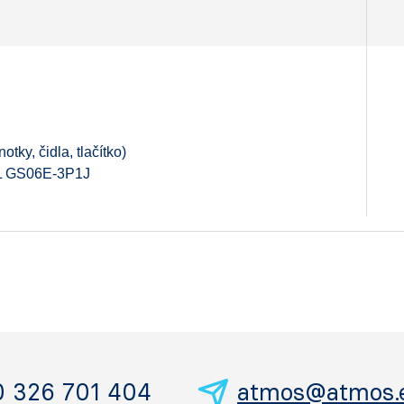
tky, čidla, tlačítko)
 GS06E-3P1J
0 326 701 404
atmos@atmos.