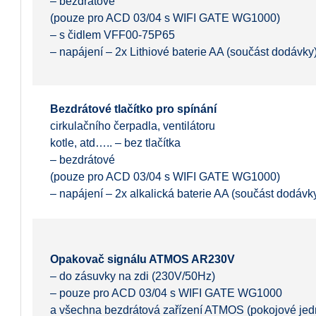
–
bezdrátové
(pouze pro ACD 03/04 s WIFI GATE WG1000)
– s čidlem VFF00-75P65
– napájení – 2x Lithiové baterie AA (součást dodávky
Bezdrátové tlačítko pro spínání
cirkulačního čerpadla, ventilátoru
kotle, atd…..
–
bez tlačítka
–
bezdrátové
(pouze pro ACD 03/04 s WIFI GATE WG1000)
– napájení – 2x alkalická baterie AA (součást dodávk
Opakovač signálu ATMOS AR230V
– do zásuvky na zdi (230V/50Hz)
– pouze pro ACD 03/04 s WIFI GATE WG1000
a všechna bezdrátová zařízení ATMOS
(pokojové jedn