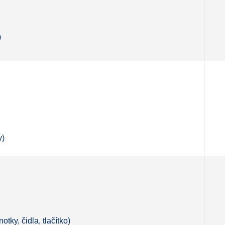
)
y)
otky, čidla, tlačítko)