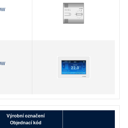
0W
0W
Výrobní označení
Objednací kód