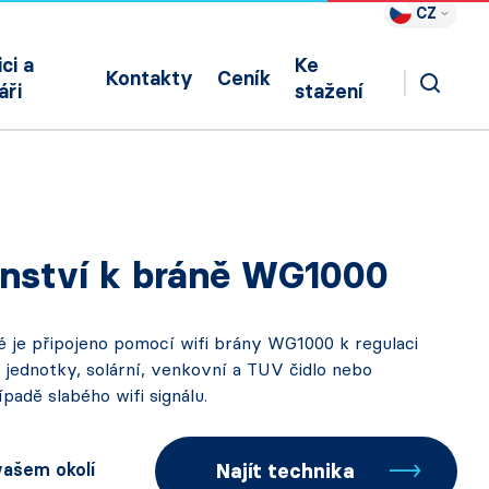
CZ
ci a
Ke
Kontakty
Ceník
áři
stažení
enství k bráně WG1000
é je připojeno pomocí wifi brány WG1000 k regulaci
 jednotky, solární, venkovní a TUV čidlo nebo
padě slabého wifi signálu.
 vašem okolí
Najít technika