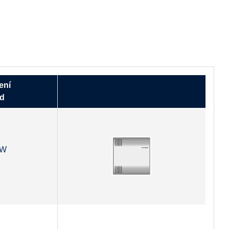
ení
ód
5W