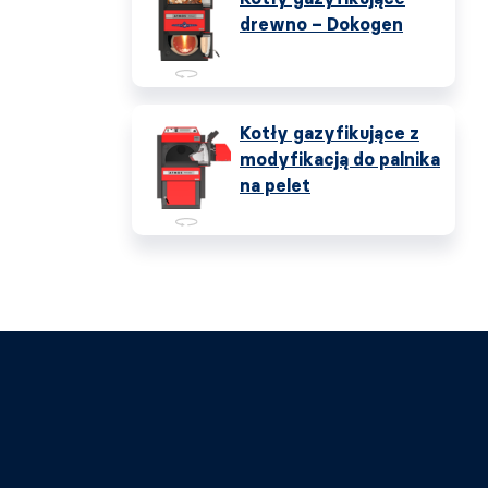
drewno – Dokogen
Kotły gazyfikujące z
modyfikacją do palnika
na pelet