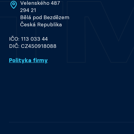
Velenského 487
294 21
Bělá pod Bezdězem
Česká Republika
IČO: 113 033 44
DIČ: CZ450918088
Polityka firmy