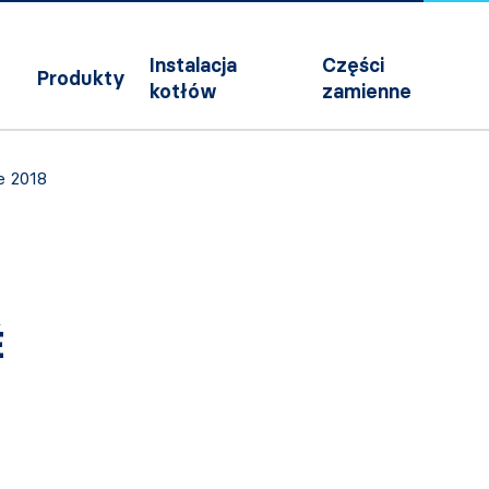
Instalacja
Części
Produkty
kotłów
zamienne
e 2018
É