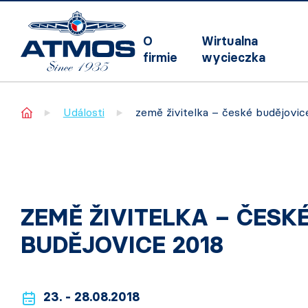
O
Wirtualna
firmie
wycieczka
Home
Události
země živitelka – české budějovic
ZEMĚ ŽIVITELKA – ČESK
BUDĚJOVICE 2018
23. - 28.08.2018