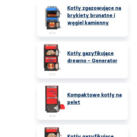
Kotły zgazowujące na
brykiety brunatne i
węgiel kamienny
Kotły gazyfikujące
drewno – Generator
Kompaktowe kotły na
pelet
Kotły gazyfikujące