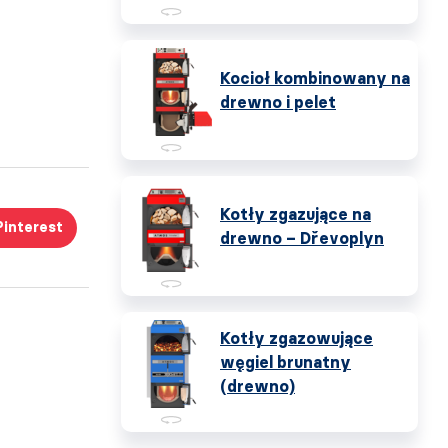
Kocioł kombinowany na
drewno i pelet
Kotły zgazujące na
Pinterest
drewno – Dřevoplyn
Kotły zgazowujące
węgiel brunatny
(drewno)