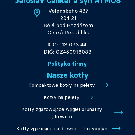
Jaroslav Cankař a syn ATMOS
Velenského 487
294 21
Bělá pod Bezdězem
Česká Republika
IČO: 113 033 44
DIČ: CZ450918088
Polityka firmy
Nasze kotły
Kompaktowe kotły na pelety
Kotły na pelety
Kotły zgazowujące węgiel brunatny
(drewno)
Kotły zgazujące na drewno – Dřevoplyn