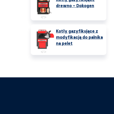
drewno – Dokogen
Kotły gazyfikujące z
modyfikacją do palnika
na pelet