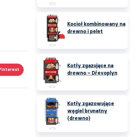
Kocioł kombinowany na
drewno i pelet
Kotły zgazujące na
Pinterest
drewno – Dřevoplyn
Kotły zgazowujące
węgiel brunatny
(drewno)