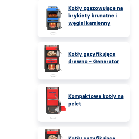
Kotły zgazowujące na
brykiety brunatne i
węgiel kamienny
Kotły gazyfikujące
drewno – Generator
Kompaktowe kotły na
pelet
Kotły gazyfikujące