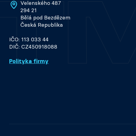
Velenského 487
294 21
Bělá pod Bezdězem
Česká Republika
IČO: 113 033 44
DIČ: CZ450918088
Polityka firmy