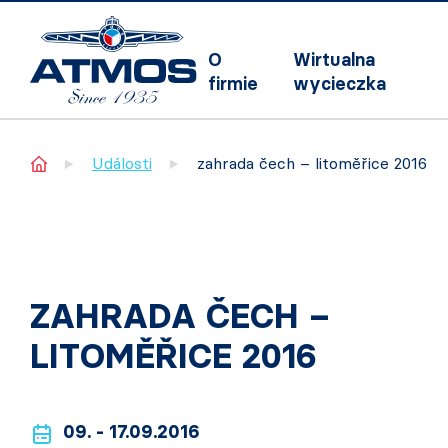
O
Wirtualna
firmie
wycieczka
Home
Události
zahrada čech – litoměřice 2016
ZAHRADA ČECH –
LITOMĚŘICE 2016
09. - 17.09.2016