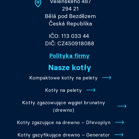
Velenského 487
294 21
Bělá pod Bezdězem
Česká Republika
IČO: 113 033 44
DIČ: CZ450918088
Polityka firmy
Nasze kotły
Kompaktowe kotły na pelety
Kotły na pelety
Kotły zgazowujące węgiel brunatny
(drewno)
Kotły zgazujące na drewno – Dřevoplyn
Kotły gazyfikujące drewno – Generator