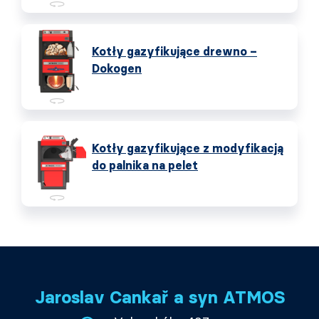
Kotły gazyfikujące drewno –
Dokogen
Kotły gazyfikujące z modyfikacją
do palnika na pelet
Jaroslav Cankař a syn ATMOS