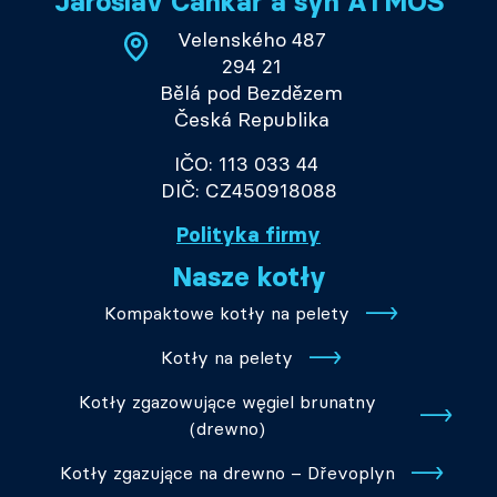
Jaroslav Cankař a syn ATMOS
Velenského 487
294 21
Bělá pod Bezdězem
Česká Republika
IČO: 113 033 44
DIČ: CZ450918088
Polityka firmy
Nasze kotły
Kompaktowe kotły na pelety
Kotły na pelety
Kotły zgazowujące węgiel brunatny
(drewno)
Kotły zgazujące na drewno – Dřevoplyn