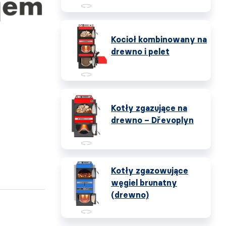
Kocioł kombinowany na
drewno i pelet
Kotły zgazujące na
drewno – Dřevoplyn
Kotły zgazowujące
węgiel brunatny
(drewno)