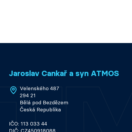
Jaroslav Cankař a syn ATMOS
Velenského 487
294 21
Bělá pod Bezdězem
Česká Republika
IČO: 113 033 44
DIČ: CZ450918088