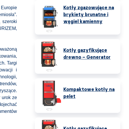
Kotły zgazowujące na
 Europie
brykiety brunatne i
miosła”.
węgiel kamienny
 szeroki
URIZEM,
noważoną
Kotły gazyfikujące
kowania,
drewno – Generator
h. Targi
owacji i
nologii,
trendów,
Kompaktowe kotły na
zyszące.
pelet
 urok ze
dojechać
sumentów
Kotły gazyfikujące