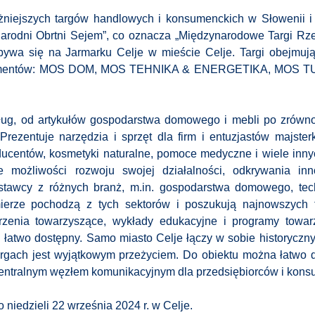
żniejszych targów handlowych i konsumenckich w Słowenii i
rodni Obrtni Sejem”, co oznacza „Międzynarodowe Targi Rze
bywa się na Jarmarku Celje w mieście Celje. Targi obejmują
 segmentów: MOS DOM, MOS TEHNIKA & ENERGETIKA, MOS T
ług, od artykułów gospodarstwa domowego i mebli po zrów
Prezentuje narzędzia i sprzęt dla firm i entuzjastów majster
ducentów, kosmetyki naturalne, pomoce medyczne i wiele innyc
e możliwości rozwoju swojej działalności, odkrywania inn
stawcy z różnych branż, m.in. gospodarstwa domowego, tech
mierze pochodzą z tych sektorów i poszukują najnowszych 
arzenia towarzyszące, wykłady edukacyjne i programy towar
łatwo dostępny. Samo miasto Celje łączy w sobie historyczny
targach jest wyjątkowym przeżyciem. Do obiektu można łatwo 
centralnym węzłem komunikacyjnym dla przedsiębiorców i kon
 niedzieli 22 września 2024 r. w Celje.