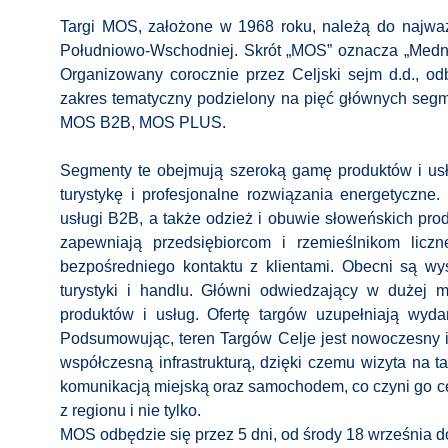
Targi MOS, założone w 1968 roku, należą do najwa
Południowo-Wschodniej. Skrót „MOS” oznacza „Medna
Organizowany corocznie przez Celjski sejm d.d., od
zakres tematyczny podzielony na pięć głównych
MOS B2B, MOS PLUS.
Segmenty te obejmują szeroką gamę produktów i us
turystykę i profesjonalne rozwiązania energetyczne. 
usługi B2B, a także odzież i obuwie słoweńskich pro
zapewniają przedsiębiorcom i rzemieślnikom liczn
bezpośredniego kontaktu z klientami. Obecni są wy
turystyki i handlu. Główni odwiedzający w dużej 
produktów i usług. Ofertę targów uzupełniają wyd
Podsumowując, teren Targów Celje jest nowoczesny i 
współczesną infrastrukturą, dzięki czemu wizyta na 
komunikacją miejską oraz samochodem, co czyni go 
z regionu i nie tylko.
MOS odbędzie się przez 5 dni, od środy 18 września do