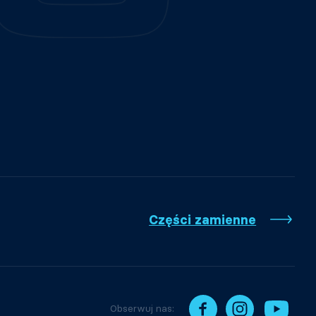
Części zamienne
Obserwuj nas: