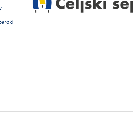
y
zeroki