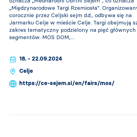
oznacza „Mednarodni Obrtni Sejem”, co oznacza
„Międzynarodowe Targi Rzemiosła”. Organizowan
corocznie przez Celjski sejm d.d., odbywa się na
Jarmarku Celje w mieście Celje. Targi obejmują s
zakres tematyczny podzielony na pięć głównych
segmentów: MOS DOM,…
18. - 22.09.2024
Celje
https://ce-sejem.si/en/fairs/mos/