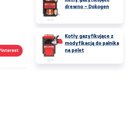
drewno – Dokogen
Kotły gazyfikujące z
modyfikacją do palnika
na pelet
Pinterest