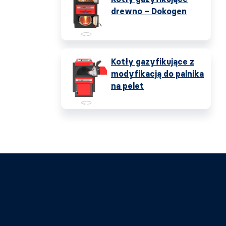
drewno – Dokogen
Kotły gazyfikujące z
modyfikacją do palnika
na pelet