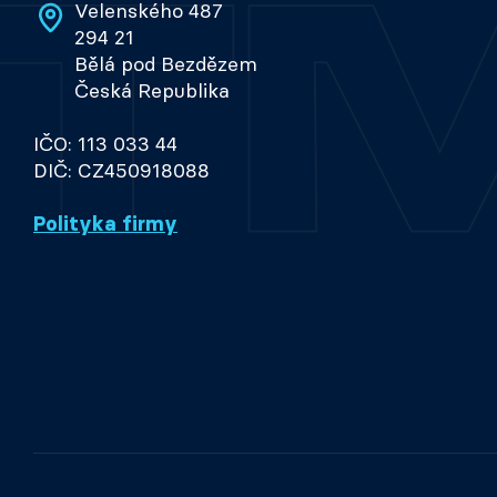
Velenského 487
294 21
Bělá pod Bezdězem
Česká Republika
IČO: 113 033 44
DIČ: CZ450918088
Polityka firmy