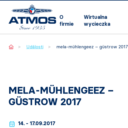
O
Wirtualna
firmie
wycieczka
Home
Události
mela-mühlengeez – güstrow 2017
MELA-MÜHLENGEEZ –
GÜSTROW 2017
14. - 17.09.2017