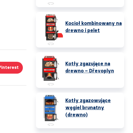
Kocioł kombinowany na
drewno i pelet
Kotły zgazujące na
Pinterest
drewno – Dřevoplyn
Kotły zgazowujące
węgiel brunatny
(drewno)