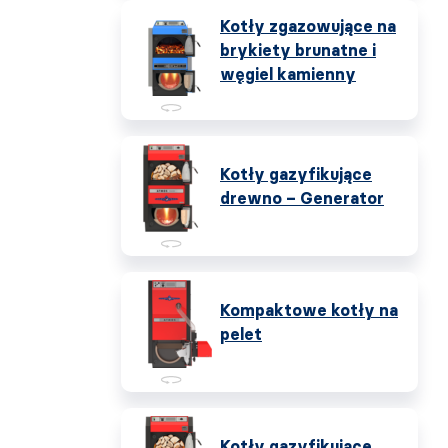
Kotły zgazowujące na
brykiety brunatne i
węgiel kamienny
Kotły gazyfikujące
drewno – Generator
Kompaktowe kotły na
pelet
Kotły gazyfikujące