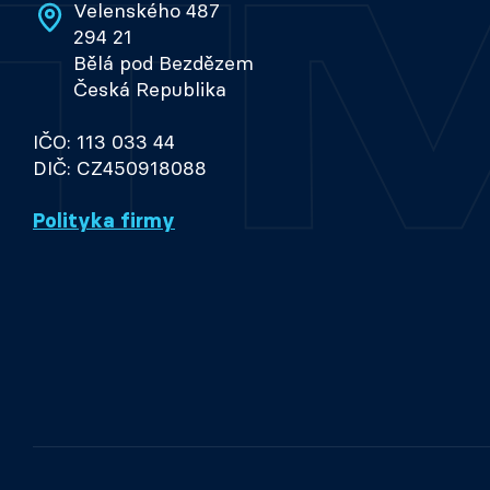
Velenského 487
294 21
Bělá pod Bezdězem
Česká Republika
IČO: 113 033 44
DIČ: CZ450918088
Polityka firmy