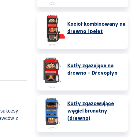
Kocioł kombinowany na
drewno i pelet
Kotły zgazujące na
drewno – Dřevoplyn
Kotły zgazowujące
węgiel brunatny
sukcesy
(drewno)
tawców z