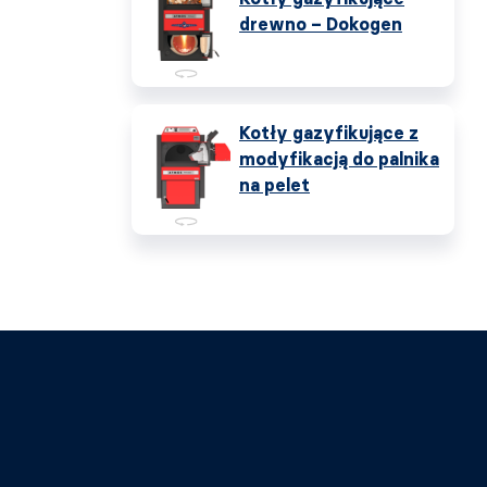
drewno – Dokogen
Kotły gazyfikujące z
modyfikacją do palnika
na pelet