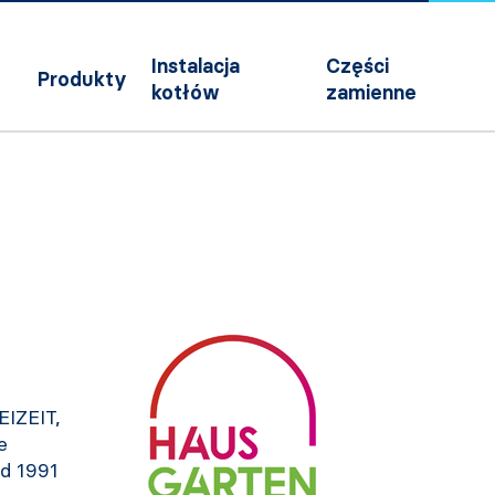
Instalacja
Części
Produkty
kotłów
zamienne
IZEIT,
e
d 1991