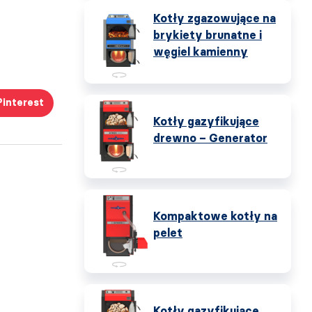
Kotły zgazowujące na
brykiety brunatne i
węgiel kamienny
Pinterest
Kotły gazyfikujące
drewno – Generator
Kompaktowe kotły na
pelet
Kotły gazyfikujące