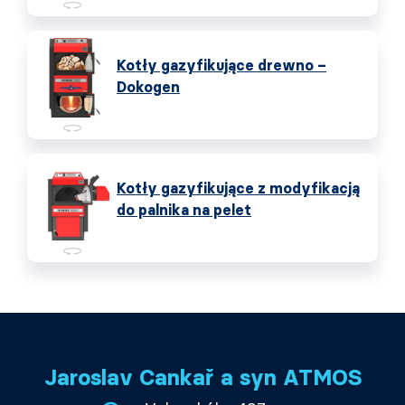
Kotły gazyfikujące drewno –
Dokogen
Kotły gazyfikujące z modyfikacją
do palnika na pelet
Jaroslav Cankař a syn ATMOS