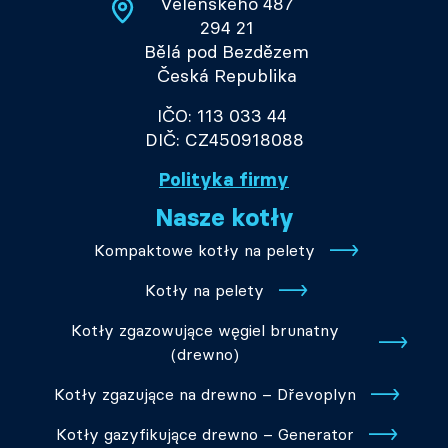
Velenského 487
294 21
Bělá pod Bezdězem
Česká Republika
IČO: 113 033 44
DIČ: CZ450918088
Polityka firmy
Nasze kotły
Kompaktowe kotły na pelety
Kotły na pelety
Kotły zgazowujące węgiel brunatny
(drewno)
Kotły zgazujące na drewno – Dřevoplyn
Kotły gazyfikujące drewno – Generator