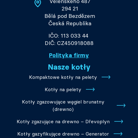
Velenského 487
294 21
Bělá pod Bezdězem
Česká Republika
IČO: 113 033 44
DIČ: CZ450918088
Polityka firmy
Nasze kotły
Kompaktowe kotły na pelety
Kotły na pelety
Kotły zgazowujące węgiel brunatny
(drewno)
Kotły zgazujące na drewno – Dřevoplyn
Kotły gazyfikujące drewno – Generator