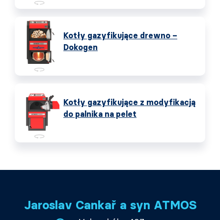
Kotły gazyfikujące drewno –
Dokogen
Kotły gazyfikujące z modyfikacją
do palnika na pelet
Jaroslav Cankař a syn ATMOS