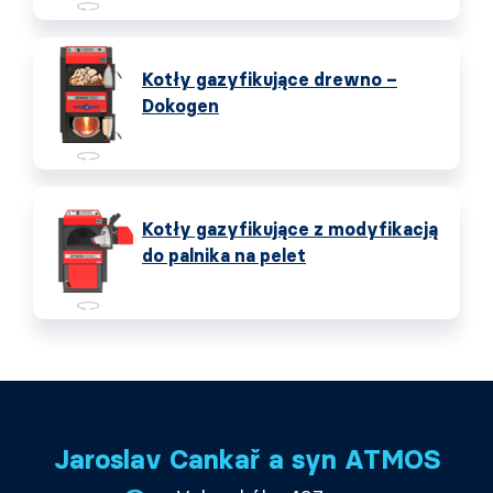
Kotły gazyfikujące drewno –
Dokogen
Kotły gazyfikujące z modyfikacją
do palnika na pelet
Jaroslav Cankař a syn ATMOS