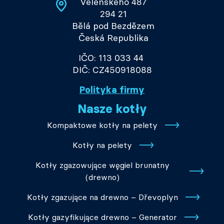
Velenského 487
294 21
Bělá pod Bezdězem
Česká Republika
IČO: 113 033 44
DIČ: CZ450918088
Polityka firmy
Nasze kotły
Kompaktowe kotły na pelety
Kotły na pelety
Kotły zgazowujące węgiel brunatny
(drewno)
Kotły zgazujące na drewno – Dřevoplyn
Kotły gazyfikujące drewno – Generator