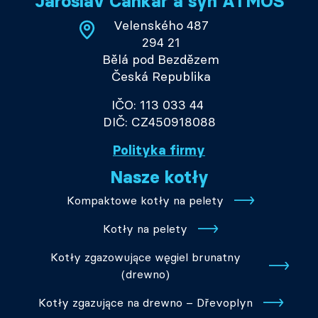
Jaroslav Cankař a syn ATMOS
Velenského 487
294 21
Bělá pod Bezdězem
Česká Republika
IČO: 113 033 44
DIČ: CZ450918088
Polityka firmy
Nasze kotły
Kompaktowe kotły na pelety
Kotły na pelety
Kotły zgazowujące węgiel brunatny
(drewno)
Kotły zgazujące na drewno – Dřevoplyn