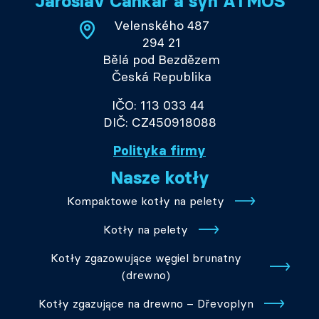
Jaroslav Cankař a syn ATMOS
Velenského 487
294 21
Bělá pod Bezdězem
Česká Republika
IČO: 113 033 44
DIČ: CZ450918088
Polityka firmy
Nasze kotły
Kompaktowe kotły na pelety
Kotły na pelety
Kotły zgazowujące węgiel brunatny
(drewno)
Kotły zgazujące na drewno – Dřevoplyn