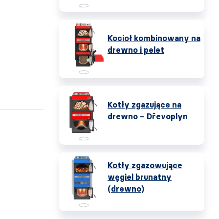
Kocioł kombinowany na
drewno i pelet
Kotły zgazujące na
drewno – Dřevoplyn
Kotły zgazowujące
węgiel brunatny
(drewno)