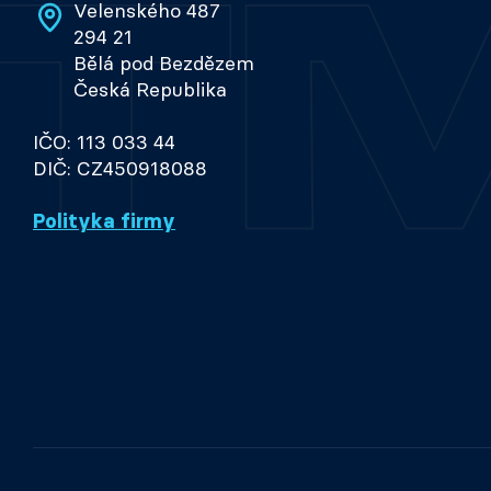
Velenského 487
294 21
Bělá pod Bezdězem
Česká Republika
IČO: 113 033 44
DIČ: CZ450918088
Polityka firmy