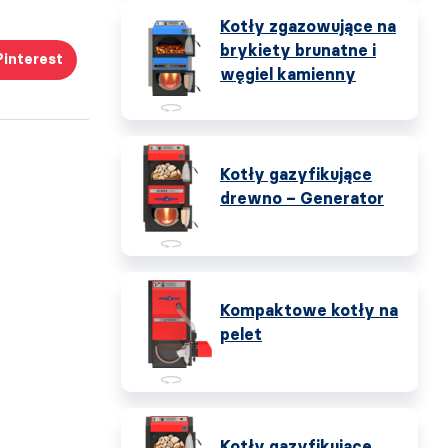
Kotły zgazowujące na
brykiety brunatne i
Pinterest
węgiel kamienny
Kotły gazyfikujące
drewno – Generator
Kompaktowe kotły na
pelet
Kotły gazyfikujące