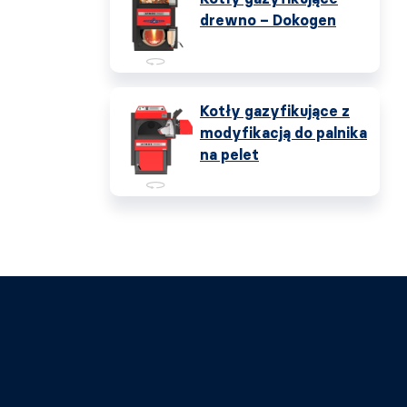
drewno – Dokogen
Kotły gazyfikujące z
modyfikacją do palnika
na pelet