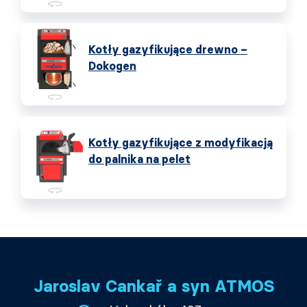
Kotły gazyfikujące drewno –
Dokogen
Kotły gazyfikujące z modyfikacją
do palnika na pelet
Jaroslav Cankař a syn ATMOS