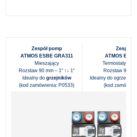
Zespół pomp
Zespół 
ATMOS ESBE GRA311
ATMOS ESBE
Mieszający
Termostatyczny 
Rozstaw 90 mm – 1“ ↑↓ 1“
Rozstaw 90 mm 
Idealny do
grzejników
Idealny do ogrzewan
(kod zamówienia: P0533)
(kod zamówien