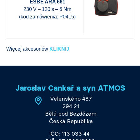
ESBE ARA 661
230 V – 120 s – 6 Nm
(kod zamówienia: P0415)
Więcej akcesoriów
KLIKNIJ
Jaroslav Cankař a syn ATMOS
Velenského 487
294 21
Bělá pod Bezdězem
Česká Republika
IČO: 113 033 44