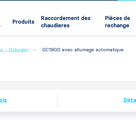
Raccordement des
Pièces de
Produits
e
chaudieres
rechange
ois – Dokogen
DC18GD avec allumage automatique
ois
Déta