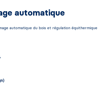
age automatique
umage automatique du bois et régulation équithermique
%
gn)