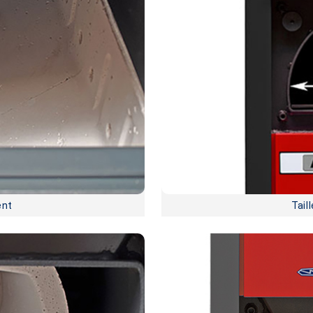
ent
Tail