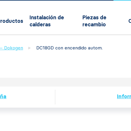
Instalación de
Piezas de
roductos
calderas
recambio
a – Dokogen
DC18GD con encendido autom.
eña
Infor