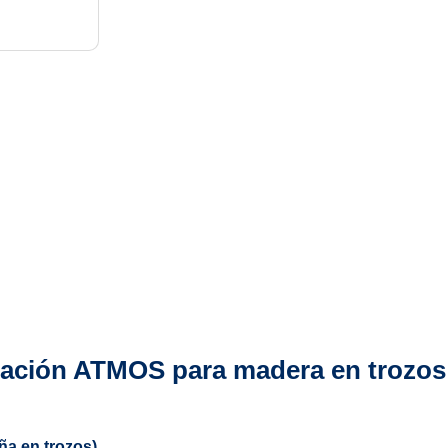
ficación ATMOS para madera en trozos
ña en trozos)