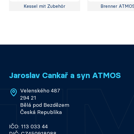
Kessel mit Zubehör
Brenner ATMO
Jaroslav Cankař a syn ATMOS
Velenského 487
294 21
Bělá pod Bezdězem
Česká Republika
IČO: 113 033 44
DIČ: CZ450918088