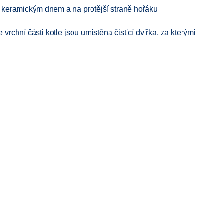
ti keramickým dnem a na protější straně hořáku
rchní části kotle jsou umístěna čistící dvířka, za kterými