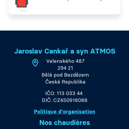
Jaroslav Cankař a syn ATMOS
Velenského 487
294 21
Bělá pod Bezdězem
Česká Republika
IČO: 113 033 44
DIČ: CZ450918088
Politique d'organisation
Nos chaudières