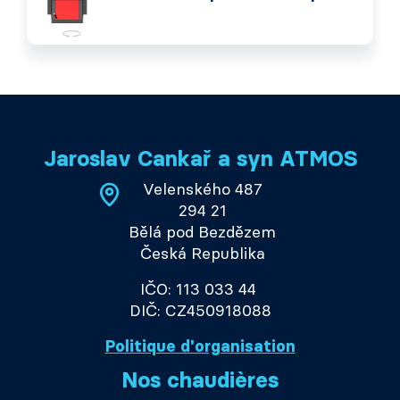
Jaroslav Cankař a syn ATMOS
Velenského 487
294 21
Bělá pod Bezdězem
Česká Republika
IČO: 113 033 44
DIČ: CZ450918088
Politique d'organisation
Nos chaudières