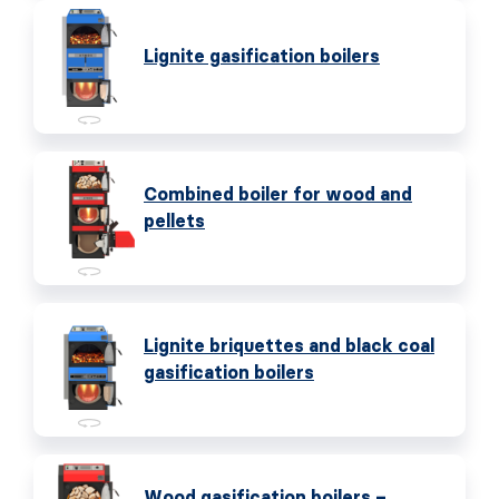
Lignite gasification boilers
Combined boiler for wood and
pellets
Lignite briquettes and black coal
gasification boilers
Wood gasification boilers –