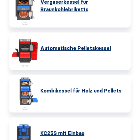
Vergaserkessel für
Braunkohlebriketts
Automatische Pelletskessel
Kombikessel für Holz und Pellets
KC25S mit Einbau