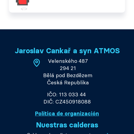
Jaroslav Cankař a syn ATMOS
Velenského 487
294 21
Bělá pod Bezdězem
Česká Republika
IČO: 113 033 44
DIČ: CZ450918088
Política de organización
Nuestras calderas