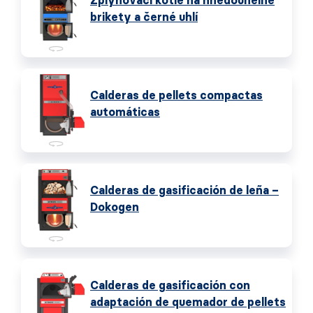
Zplynovací kotle na hnědouhelné
brikety a černé uhlí
Calderas de pellets compactas
automáticas
Calderas de gasificación de leña –
Dokogen
Calderas de gasificación con
adaptación de quemador de pellets