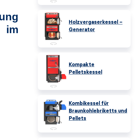
lung
Holzvergaserkessel –
4 im
Generator
Kompakte
Pelletskessel
Kombikessel für
Braunkohlebriketts und
Pellets