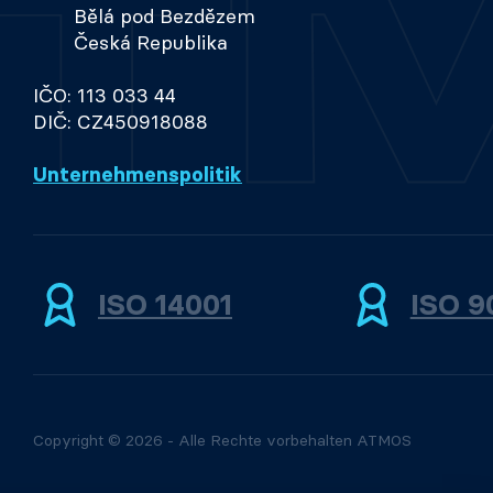
Bělá pod Bezdězem
Česká Republika
IČO: 113 033 44
DIČ: CZ450918088
Unternehmenspolitik
ISO 14001
ISO 9
Copyright © 2026 - Alle Rechte vorbehalten ATMOS