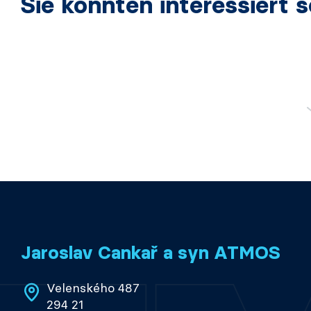
Sie könnten interessiert s
Jaroslav Cankař a syn ATMOS
Velenského 487
294 21