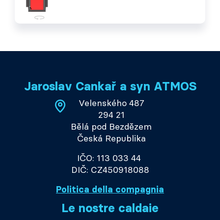
Jaroslav Cankař a syn ATMOS
Velenského 487
294 21
Bělá pod Bezdězem
Česká Republika
IČO: 113 033 44
DIČ: CZ450918088
Politica della compagnia
Le nostre caldaie