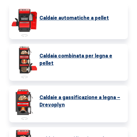
Caldaie automatiche a pellet
Caldaia combinata per legna e
pellet
Caldaie a gassificazione a legna –
Drevoplyn