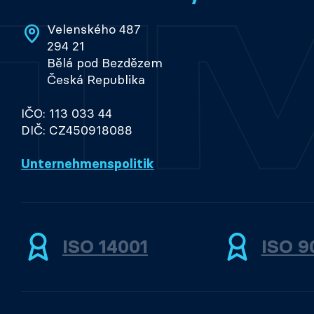
Velenského 487
294 21
Bělá pod Bezdězem
Česká Republika
IČO: 113 033 44
DIČ: CZ450918088
Unternehmenspolitik
ISO 14001
ISO 9