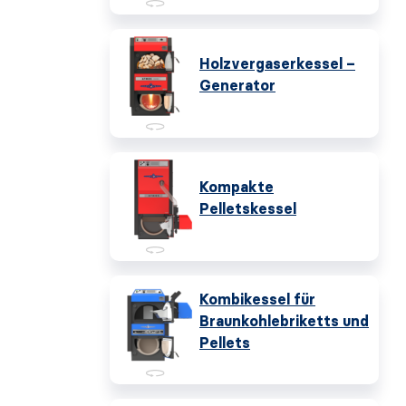
Holzvergaserkessel –
Generator
Kompakte
Pelletskessel
Kombikessel für
Braunkohlebriketts und
Pellets