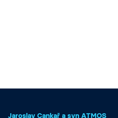
Jaroslav Cankař a syn ATMOS