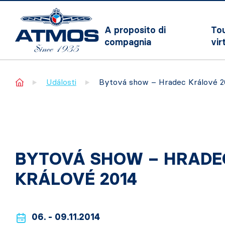
A proposito di
To
compagnia
vir
Home
Události
Bytová show – Hradec Králové 2
BYTOVÁ SHOW – HRADE
KRÁLOVÉ 2014
06. - 09.11.2014