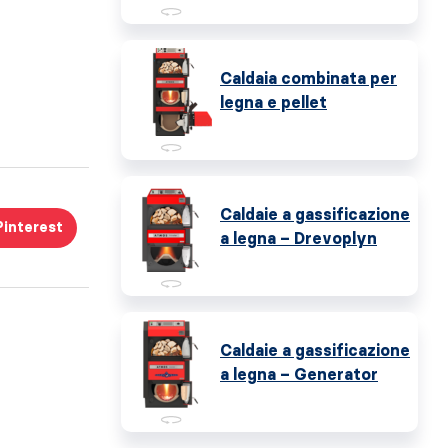
Caldaia combinata per
legna e pellet
Caldaie a gassificazione
Pinterest
a legna – Drevoplyn
Caldaie a gassificazione
a legna – Generator