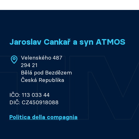
Jaroslav Cankař a syn ATMOS
Velenského 487
294 21
Bělá pod Bezdězem
Česká Republika
IČO: 113 033 44
DIČ: CZ450918088
Politica della compagnia