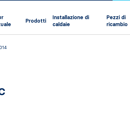
ur
Installazione di
Pezzi di
Prodotti
tuale
caldaie
ricambio
014
C