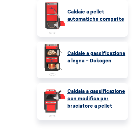
Caldaie a pellet
automatiche compatte
Caldaie a gassificazione
a legna – Dokogen
Caldaia a gassificazione
con modifica per
bruciatore a pellet