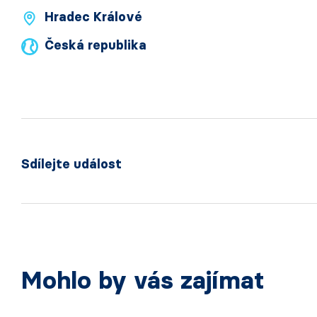
Hradec Králové
Česká republika
Sdílejte událost
Mohlo by vás zajímat