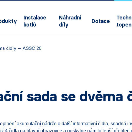
Instalace
Náhradní
Techni
odukty
Dotace
kotlů
díly
topen
ěma čidly – ASSC 20
lační sada se dvěma 
nění akumulační nádrže o další informativní čidla, snadná ins
4 čidla na hlavní obrazovce a poskytne nám to lepší přehled o 