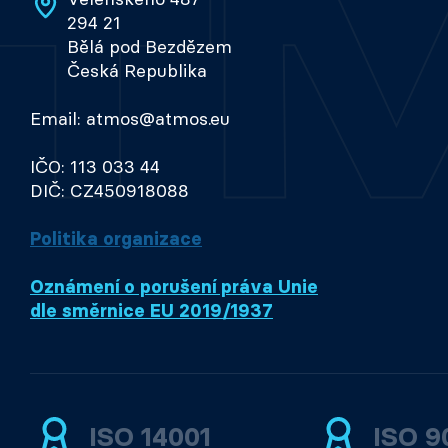
294 21
Bělá pod Bezdězem
Česká Republika
Email: atmos@atmos.eu
IČO: 113 033 44
DIČ: CZ450918088
Politika organizace
Oznámení o porušení práva Unie
dle směrnice EU 2019/1937
ISO 14001
ISO 9