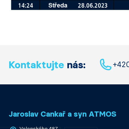
Kontaktujte
nás:
+42
Jaroslav Cankař a syn ATMOS
Velenského 487