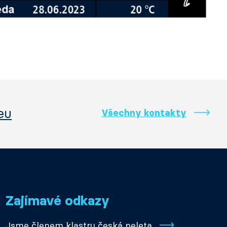
eu
Všechny kontakty
Zajímavé odkazy
Jsme členem klastru česká peleta