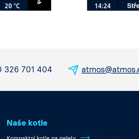
0 326 701 404
atmos@atmos.
Naše kotle
Kompaktní kotle na pelety