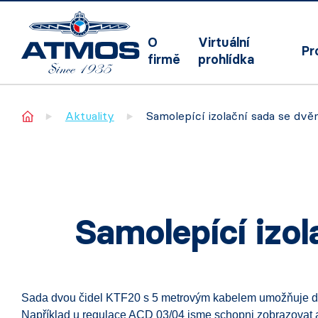
O
Virtuální
Pr
firmě
prohlídka
Home
Aktuality
Samolepící izolační sada se dv
Samolepící izo
Sada dvou čidel KTF20 s 5 metrovým kabelem umožňuje dopl
Například u regulace ACD 03/04 jsme schopni zobrazovat až 