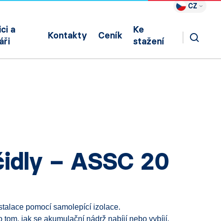
CZ
ci a
Ke
Kontakty
Ceník
áři
stažení
čidly – ASSC 20
talace pomocí samolepící izolace.
tom, jak se akumulační nádrž nabíjí nebo vybíjí.