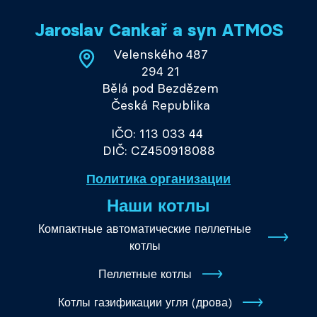
Jaroslav Cankař a syn ATMOS
Velenského 487
294 21
Bělá pod Bezdězem
Česká Republika
IČO: 113 033 44
DIČ: CZ450918088
Политика организации
Наши котлы
Компактные автоматические пеллетные
котлы
Пеллетные котлы
Котлы газификации угля (дрова)