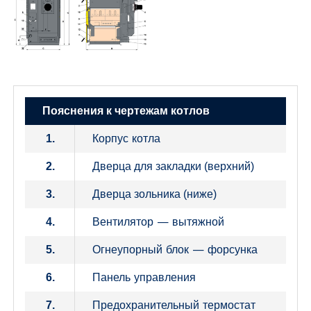
Пояснения к чертежам котлов
Корпус котла
1.
2.
Дверца для закладки (верхний)
3.
Дверца зольника (ниже)
Вентилятор — вытяжной
4.
Огнеупорный блок — форсунка
5.
Панель управления
6.
Предохранительный термостат
7.