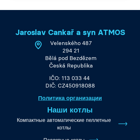
Jaroslav Cankař a syn ATMOS
Velenského 487
294 21
Bělá pod Bezdězem
Česká Republika
IČO: 113 033 44
DIČ: CZ450918088
Политика организации
Наши котлы
Компактные автоматические пеллетные
котлы