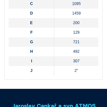
C
1095
D
1459
E
200
F
129
G
721
H
492
I
307
J
2″
Jaroslav Cankař a syn ATMOS