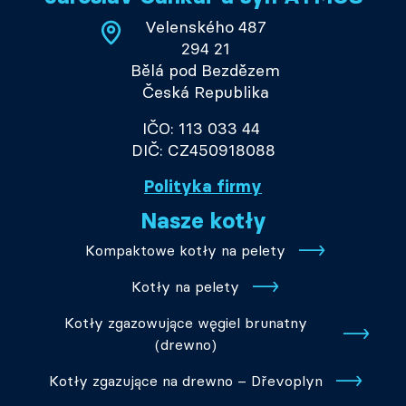
Velenského 487
294 21
Bělá pod Bezdězem
Česká Republika
IČO: 113 033 44
DIČ: CZ450918088
Polityka firmy
Nasze kotły
Kompaktowe kotły na pelety
Kotły na pelety
Kotły zgazowujące węgiel brunatny
(drewno)
Kotły zgazujące na drewno – Dřevoplyn