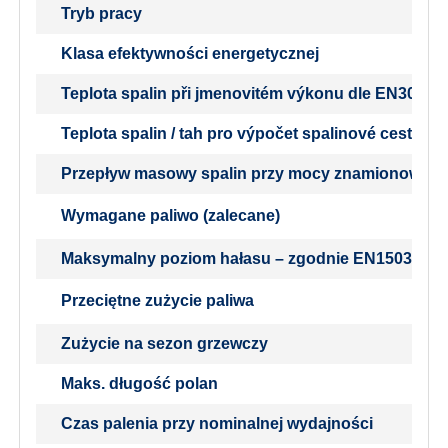
Tryb pracy
Klasa efektywności energetycznej
Teplota spalin při jmenovitém výkonu dle EN303-5
Teplota spalin / tah pro výpočet spalinové cesty (k
Przepływ masowy spalin przy mocy znamionowej
Wymagane paliwo (zalecane)
Maksymalny poziom hałasu – zgodnie EN15036-1
Przeciętne zużycie paliwa
Zużycie na sezon grzewczy
Maks. długość polan
Czas palenia przy nominalnej wydajności