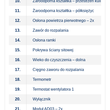
10.
Żaroodporna kształtka – przestrzeń kulista 
11.
Żaroodporna kształtka – półksiężyc
12.
Osłona powietrza pierwotnego – 2x
13.
Zawór do rozpalania
14.
Osłona ramki
15.
Pokrywa ściany sitowej
16.
Wieko do czyszczenia – dolna
17.
Cięgno zaworu do rozpalania
18.
Termometr
19.
Termostat wentylatora 1
20.
Wyłącznik
21.
Moduł AD03 – 2x