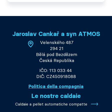
Jaroslav Cankař a syn ATMOS
Velenského 487
294 21
Bělá pod Bezdězem
Česká Republika
IČO: 113 033 44
DIČ: CZ450918088
Politica della compagnia
Le nostre caldaie
Caldaie a pellet automatiche compatte