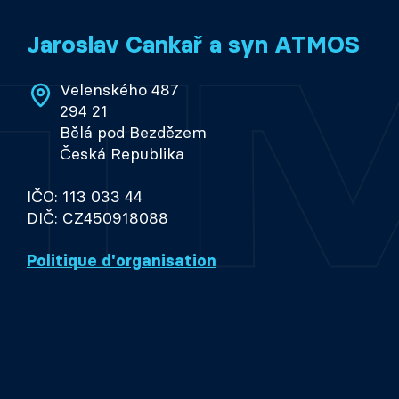
Jaroslav Cankař a syn ATMOS
Velenského 487
294 21
Bělá pod Bezdězem
Česká Republika
IČO: 113 033 44
DIČ: CZ450918088
Politique d'organisation