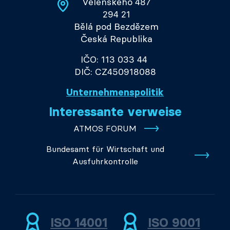
Velenského 487
294 21
Bělá pod Bezdězem
Česká Republika
IČO: 113 033 44
DIČ: CZ450918088
Unternehmenspolitik
Interessante verweise
ATMOS FORUM
Bundesamt für Wirtschaft und
Ausfuhrkontrolle
ISO 14001
ISO 9001