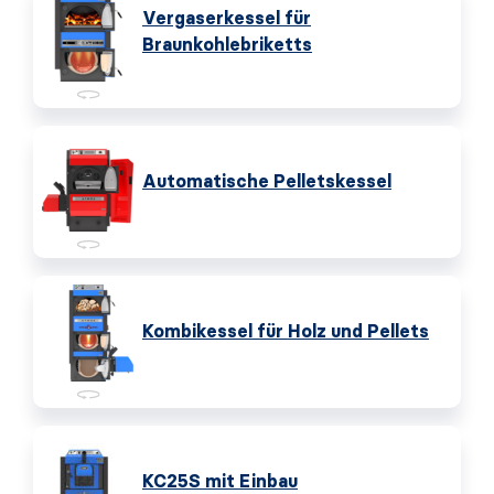
Vergaserkessel für
Braunkohlebriketts
Automatische Pelletskessel
Kombikessel für Holz und Pellets
KC25S mit Einbau