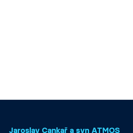
Jaroslav Cankař a syn ATMOS