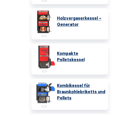
Holzvergaserkessel –
Generator
Kompakte
Pelletskessel
Kombikessel für
Braunkohlebriketts und
Pellets