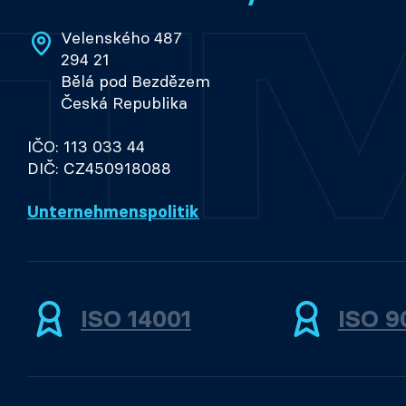
Velenského 487
294 21
Bělá pod Bezdězem
Česká Republika
IČO: 113 033 44
DIČ: CZ450918088
Unternehmenspolitik
ISO 14001
ISO 9