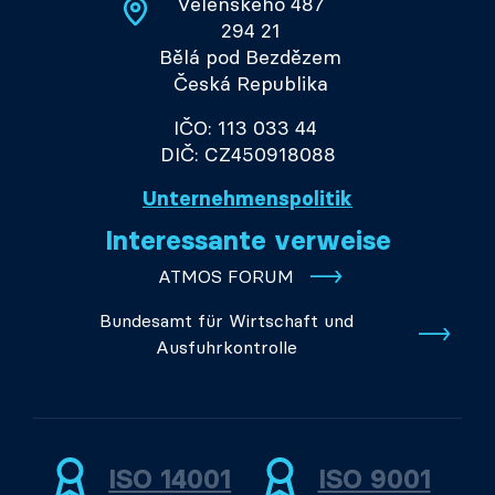
Velenského 487
294 21
Bělá pod Bezdězem
Česká Republika
IČO: 113 033 44
DIČ: CZ450918088
Unternehmenspolitik
Interessante verweise
ATMOS FORUM
Bundesamt für Wirtschaft und
Ausfuhrkontrolle
ISO 14001
ISO 9001