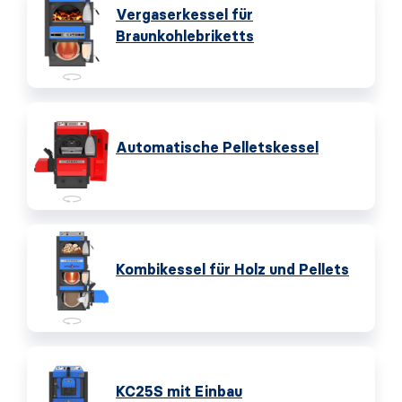
Vergaserkessel für
Braunkohlebriketts
Automatische Pelletskessel
Kombikessel für Holz und Pellets
KC25S mit Einbau