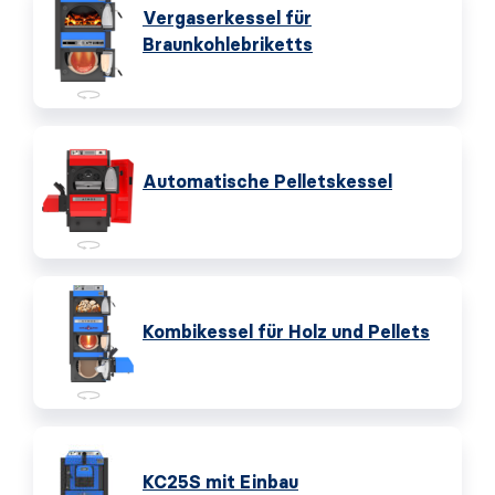
Vergaserkessel für
Braunkohlebriketts
Automatische Pelletskessel
Kombikessel für Holz und Pellets
KC25S mit Einbau