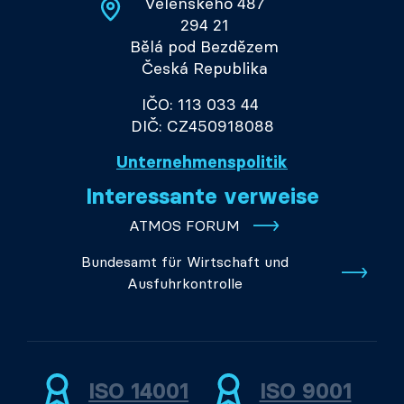
Velenského 487
294 21
Bělá pod Bezdězem
Česká Republika
IČO: 113 033 44
DIČ: CZ450918088
Unternehmenspolitik
Interessante verweise
ATMOS FORUM
Bundesamt für Wirtschaft und
Ausfuhrkontrolle
ISO 14001
ISO 9001