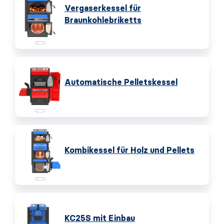
Vergaserkessel für
Braunkohlebriketts
Automatische Pelletskessel
Kombikessel für Holz und Pellets
KC25S mit Einbau