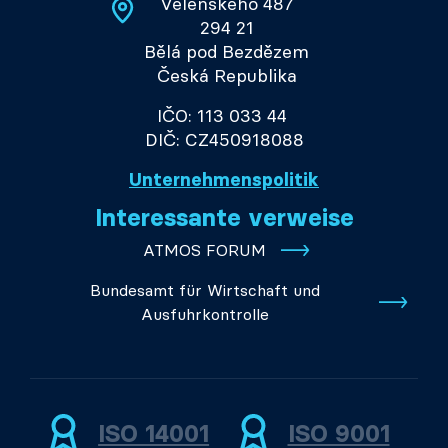
Velenského 487
294 21
Bělá pod Bezdězem
Česká Republika
IČO: 113 033 44
DIČ: CZ450918088
Unternehmenspolitik
Interessante verweise
ATMOS FORUM
Bundesamt für Wirtschaft und
Ausfuhrkontrolle
ISO 14001
ISO 9001