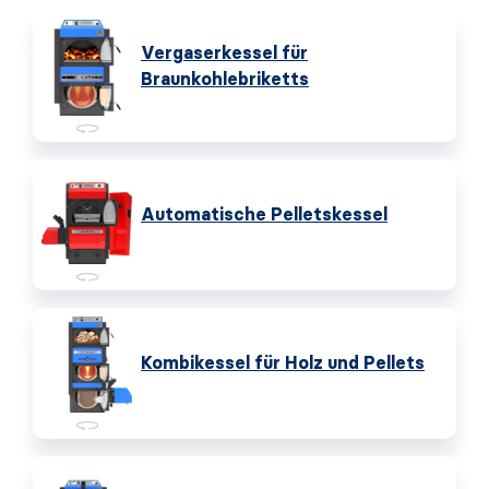
Vergaserkessel für
Braunkohlebriketts
Automatische Pelletskessel
Kombikessel für Holz und Pellets