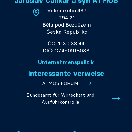
Jaroslav Cankař a syn ATMOS
Velenského 487
294 21
Bělá pod Bezdězem
Česká Republika
IČO: 113 033 44
DIČ: CZ450918088
Unternehmenspolitik
Interessante verweise
ATMOS FORUM
Bundesamt für Wirtschaft und
Ausfuhrkontrolle